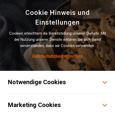
Cookie Hinweis und
Einstellungen
Cookies erleichtern die Bereitstellung unserer Dienste. Mit
INSTITUTE NEWS
der Nutzung unserer Dienste erklären Sie sich damit
einverstanden, dass wir Cookies verwenden.
Dr. Pe­tra See­bau­er ers­te Bei­rä­
tin der Lo­gi­vi­sor In­sti­tu­te GmbH
Datenschutzbestimmungen
Notwendige Cookies
Marketing Cookies