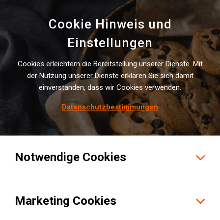
Cookie Hinweis und
Einstellungen
Cookies erleichtern die Bereitstellung unserer Dienste. Mit
der Nutzung unserer Dienste erklären Sie sich damit
Ab­mel­den von der Email-Kom­
einverstanden, dass wir Cookies verwenden.
mu­ni­ka­ti­on
Datenschutzbestimmungen
Notwendige Cookies
Marketing Cookies
Ich möchte keine weiteren Emails vom
LOGIVISOR Institute erhalten. Vielen Dank!