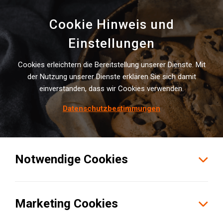
Cookie Hinweis und
Einstellungen
Cookies erleichtern die Bereitstellung unserer Dienste. Mit
INSTITUTE NEWS
der Nutzung unserer Dienste erklären Sie sich damit
einverstanden, dass wir Cookies verwenden.
„Wir be­nö­ti­gen nicht mehr Wo­
chen­ar­beits­zeit, son­dern mehr
Datenschutzbestimmungen
fle­xi­ble Ar­beits­zeit!“
Notwendige Cookies
Marketing Cookies