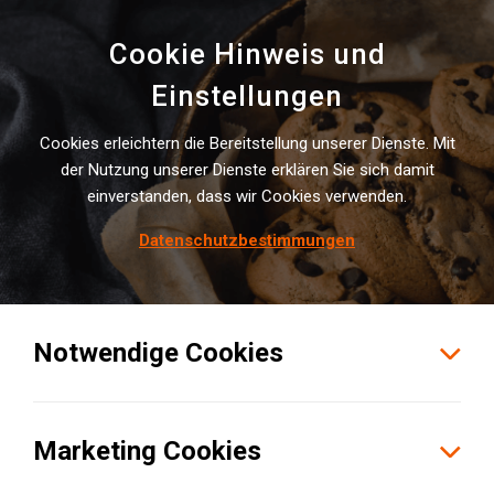
Cookie Hinweis und
Einstellungen
Cookies erleichtern die Bereitstellung unserer Dienste. Mit
INSTITUTE NEWS
der Nutzung unserer Dienste erklären Sie sich damit
einverstanden, dass wir Cookies verwenden.
Zu­frie­den­heit mit Kon­trakt­lo­
gis­tik-Out­sour­cing? Wir schaf­
Datenschutzbestimmungen
fen Fak­ten!
Notwendige Cookies
Marketing Cookies