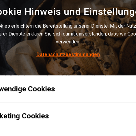
okie Hinweis und Einstellun
 Erfahrungen im Kreis unserer Mitglieder zu teilen, aber auch
kies erleichtern die Bereitstellung unserer Dienste. Mit der Nut
r zu bringen. Orientierung geben in der Flut der
rer Dienste erklären Sie sich damit einverstanden, dass wir Co
anken folgt auch die Initiative „Power of Logistics“ des BVL
verwenden.
IVISOR Institute ab sofort kooperiert.
Datenschutzbestimmungen
generativer Energien“ und „Nutzung von überschüssigen
Potenzial von Logistikimmobilien aufzeigen. Denn die
hallen bieten sich an, tausende Photovoltaik-Paneele in der
eparks können Windräder auf ihrem Gelände beherbergen,
wendige Cookies
othermie unterstützen die Energiewende zusätzlich. Und
 Ziel ist es, die Logistik als Versorgerbranche von nachhaltiger
keting Cookies
BVL
.