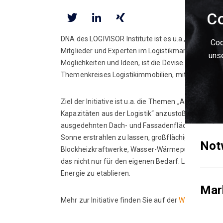
Co
DNA des LOGIVISOR Institute ist es u.a., Wissen und
Coo
Mitglieder und Experten im Logistikmarkt zueinande
unse
Möglichkeiten und Ideen, ist die Devise. Diesem Ged
Themenkreises Logistikimmobilien, mit der das LOG
Ziel der Initiative ist u.a. die Themen „Ausbau re
Kapazitäten aus der Logistik“ anzustoßen und das 
ausgedehnten Dach- und Fassadenflächen von Lager
Sonne erstrahlen zu lassen, großflächige Gewerb
Not
Blockheizkraftwerke, Wasser-Wärmepumpen und Ge
das nicht nur für den eigenen Bedarf. Langfristiges
Energie zu etablieren.
Mar
Mehr zur Initiative finden Sie auf der
Website der 