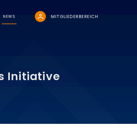
MITGLIEDERBEREICH
NEWS
In­itia­ti­ve