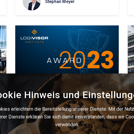
Stephan Meyer
okie Hinweis und Einstellun
kies erleichtern die Bereitstellung unserer Dienste. Mit der Nut
MEINUNG
NEUIGKEITEN
18. Oktober
rer Dienste erklären Sie sich damit einverstanden, dass wir Co
2022
PRESSE
verwenden.
Logistikdienstleister