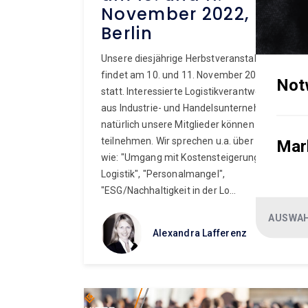
November 2022,
Berlin
Unsere diesjährige Herbstveranstaltung
findet am 10. und 11. November 2022 in Berlin
Not
statt. Interessierte Logistikverantwortliche
aus Industrie- und Handelsunternehmen und
natürlich unsere Mitglieder können
teilnehmen. Wir sprechen u.a. über Themen
Mar
wie: "Umgang mit Kostensteigerungen in der
Logistik", "Personalmangel",
"ESG/Nachhaltigkeit in der Lo...
AUSWAH
Alexandra Lafferenz