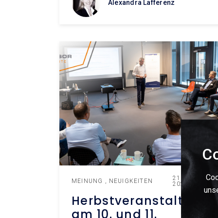
Alexandra Lafferenz
Co
Coo
21. Oktober
MEINUNG
NEUIGKEITEN
2022
unse
Herbstveranstaltung
am 10. und 11.