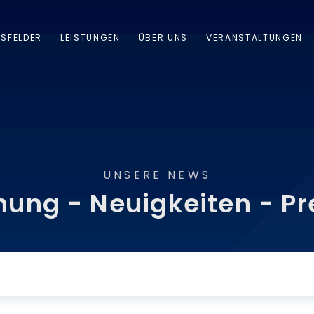
NSFELDER
LEISTUNGEN
ÜBER UNS
VERANSTALTUNGEN
UNSERE NEWS
nung - Neu­ig­kei­ten - Pr