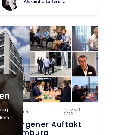
Alexandra Lafferenz
gen
zung
05. April
NEUIGKEITEN
2022
okies
Gelungener Auftakt
in Hamburg