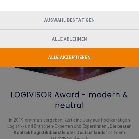
AUSWAHL BESTÄTIGEN
ALLE ABLEHNEN
ALLE AKZEPTIEREN
LOGIVISOR Award - modern &
neutral
In 2019 erstmals vergeben, kürt eine Jury aus hochkarätigen
Logistik- und Branchen-Experten und Expertinnen
„Die besten
Kontraktlogistikdienstleister Deutschlands“
mit dem
LOGIVISOR Award.