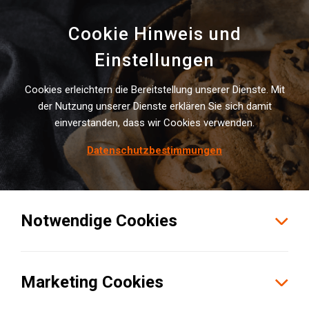
Cookie Hinweis und
Einstellungen
Cookies erleichtern die Bereitstellung unserer Dienste. Mit
der Nutzung unserer Dienste erklären Sie sich damit
LOGIVISOR AWARD
einverstanden, dass wir Cookies verwenden.
Ge­sucht: Die bes­ten Kon­trakt­lo­
Datenschutzbestimmungen
gis­ti­ker Deutsch­lands!
Notwendige Cookies
Marketing Cookies