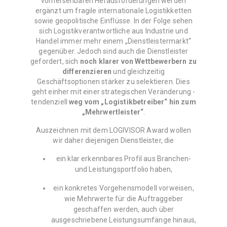
vorhersehbaren Herausforderungen werden
ergänzt um fragile internationale Logistikketten
sowie geopolitische Einflüsse. In der Folge sehen
sich Logistikverantwortliche aus Industrie und
Handel immer mehr einem „Dienstleistermarkt“
gegenüber. Jedoch sind auch die Dienstleister
gefordert, sich
noch klarer von Wettbewerbern zu
differenzieren
und gleichzeitig
Geschäftsoptionen stärker zu selektieren. Dies
geht einher mit einer strategischen Veränderung -
tendenziell
weg vom „Logistikbetreiber“ hin zum
„Mehrwertleister“
.
Auszeichnen mit dem LOGIVISOR Award wollen
wir daher diejenigen Dienstleister, die
ein klar erkennbares Profil aus Branchen-
und Leistungsportfolio haben,
ein konkretes Vorgehensmodell vorweisen,
wie Mehrwerte für die Auftraggeber
geschaffen werden, auch über
ausgeschriebene Leistungsumfänge hinaus,