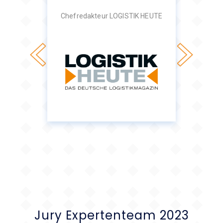
Chefredakteur LOGISTIK HEUTE
Projek
a.
Distr
Jury Expertenteam 2023